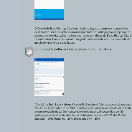
O Comitê de Bacia Hidrográfica é um órgão colegiado com poder consultivo e
deliberativo, sendo a instância mais importante de participação e integração do
planejamento e das ações na área dos recursos hídricos da Bacia Hidrográfica d
Piranhas-Açu. É um instrumento colegiado, inteiramente novo na realidade de
gestão compartilhada das águas.
Comitê da Sub-Bacia Hidrográfica do Rio Banabuiú
"Comitê da Sub-Bacia Hidrográfica do Rio Banabuiú foi criado pela Lei estadual 
26.435, de 30 de outubro de 2001, e instalado em 28 de fevereiro de 2002. Trata
de um colegiado de caráter consultivo e deliberativo. É constituído por 50
instituições assim distribuídas: Poder Público Municipal – 20%, Poder Público
Estadual – 20%, Usuários – 30%, Sociedade Civil – 30%."