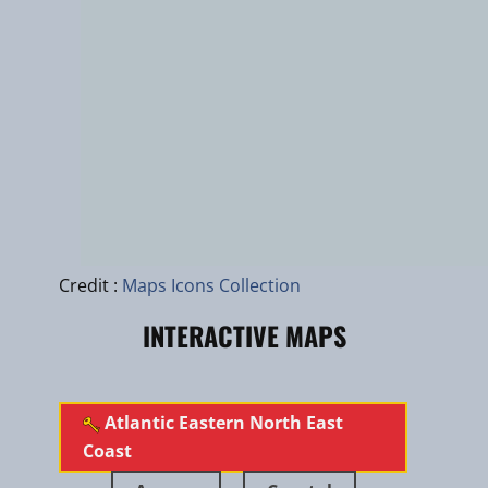
Leaflet
|
zhuk.cc
|
Esri
Credit :
Maps Icons Collection
INTERACTIVE MAPS
​Atlantic Eastern North East
Coast