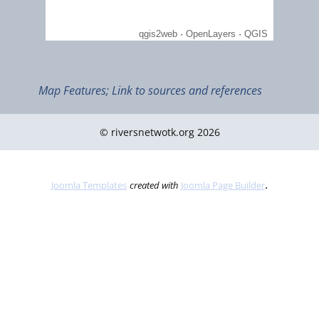
Map Features; Link to sources and references
© riversnetwotk.org 2026
.
Joomla Templates
created with
Joomla Page Builder