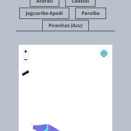
Acarau
Coastal
Jaguaribe-Apodi
Paraiba
Piranhas (Acu)