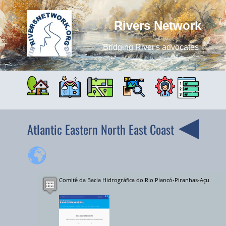
Rivers Network
Bridging River's advocates
Atlantic Eastern North East Coast
Comitê da Bacia Hidrográfica do Rio Piancó-Piranhas-Açu
+
−
10000 km