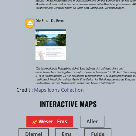
Station – Ihnen Neuigkeiten und Informationen rund um das Europareservat Rieselfeld
Münster und seine zahlreichen tierischen und verwurzelten Bewohner präsentieren. Akt
Veranstaltungs-Hinweise finden Sie unter dem Unterpunkt „Veranstaltungen“."
Die Ems - De Eems
"Die internationale Flussgebietseinheit Ems befindet sich auf deutschem und
Leaflet
|
niederländischem Staatsgebiet. Es umfasst eine Fläche von ca. 17.800 km². Hiervon lie
61 % in Niedersachsen, 23 % in Nordrhein-Westfalen und 13 % in den Niederlanden. Di
zhuk.cc
|
restlichen 3 % entfallen auf das Gebiet Ems-Dollart im Mündungsbereich der Ems, das
Esri
Deutschland und den Niederlanden gemeinsam bewirtschaftet wird."
Credit :
Maps Icons Collection
Hunte Natur
INTERACTIVE MAPS
Weser - Ems
Aller
Diemel
Ems
Fulda