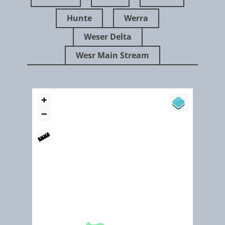
"von Hunteburg bis Oldenburg. Es ist etwas außergewöhnliches, eine Landschaft vom
Hunte
Werra
Wasser aus zu erleben: Mit dem Kanu können Sie die Hunte von Hunteburg bis Oldenb
auf gut 105 Kilometern erfahren. Es erwartet Sie eine Flussstrecke, die sich vorbei an
Sandbänken, steilen Uferböschungen und märchenhaften Wäldern schlängelt und im
Weser Delta
oberen Abschnitt den Dümmer durchquert"
Wesr Main Stream
Kraanvogels in de Diepholzer Moorniederung (Ramsar ID 86)
Sept 2022
Project to protect eels in the Weser river, Germany