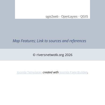
form ecological units with their catchments. Pressures and water uses can have an im
on the water quality across the border. Therefore, in the River Basin Commission Weser
seven federal states (Laender), which have a share of the Werra, Fulda, Weser and Jade
catchment areas and their tributaries.
Map Features; Link to sources and references
© riversnetwotk.org 2026
.
Joomla Templates
created with
Joomla Page Builder